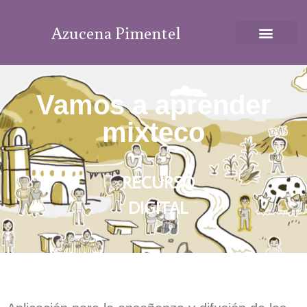
Azucena Pimentel
Vamos a aprender
mixteco
RECURSO
DIGITAL